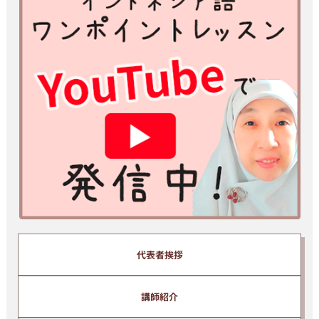
※スマホ、携帯アドレスで登録される方はあらかじめ info@bhs-
indonesia.com からのメールを 受信できる設定にしてからご登
録ください。
パソコンメールを受信拒否する設定になっていると動画とメールが
届 きません。
※ご入力いただいた情報は、当スクールプライバシーポリシーのも
と厳重に管理いたします。
※ yahoo、hotmail などのフリーメールアドレスでは受信できない
場合があるため、プロバイダーメールアドレスを推奨いたします。
※ ご入力いただいたメールアドレスは、当スクール代表、清水純子
のメールマガジンに自動的に登録されます。
メールマガジンでは、インドネシア語の上達に関わる有益な情報等
を無料で提供しています。
配信解除はいつでもご自身で簡単に行うことができます。
代表者挨拶
講師紹介