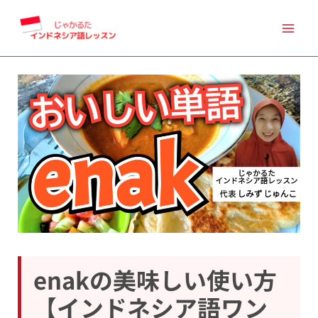
内
容
を
ス
キ
ッ
プ
enakの美味しい使い方
【インドネシア語ワン