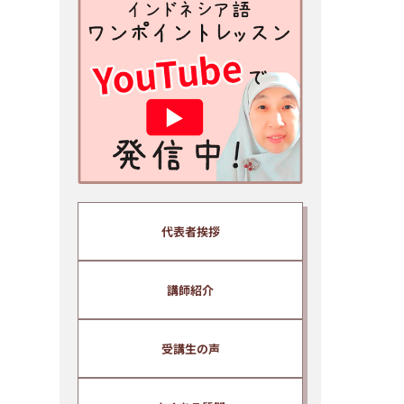
安心ください。
※スマホ、携帯アドレスで登録さ
れる方はあらかじめ info@bhs-
indonesia.com からのメール
を 受信できる設定にしてから
ご登録ください。
パソコンメールを受信拒否する設
定になっていると動画とメールが
届 きません。
※ご入力いただいた情報は、当ス
代表者挨拶
クールプライバシーポリシーのも
と厳重に管理いたします。
※ yahoo、hotmail などのフリー
講師紹介
メールアドレスでは受信できない
場合があるため、プロバイダーメ
受講生の声
ールアドレスを推奨いたします。
※ ご入力いただいたメールアドレ
スは、当スクール代表、清水純子