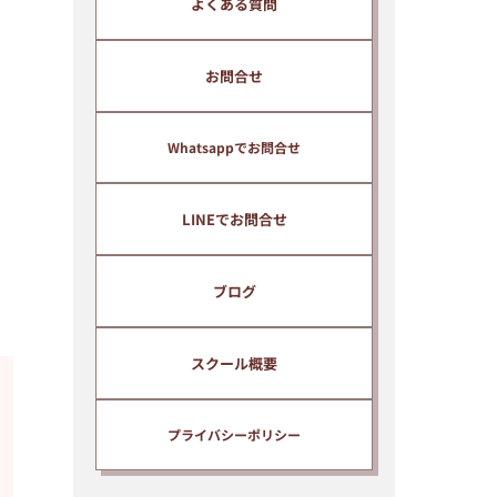
よくある質問
のメールマガジンに自動的に登録
されます。
メールマガジンでは、インドネシ
お問合せ
ア語の上達に関わる有益な情報等
を無料で提供しています。
Whatsappでお問合せ
配信解除はいつでもご自身で簡単
に行うことができます。
LINEでお問合せ
ブログ
スクール概要
プライバシーポリシー