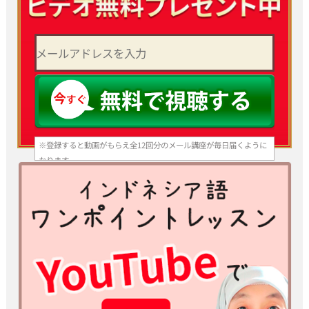
※登録すると動画がもらえ全12回分のメール講座が毎日届くように
なります。
いつでも登録解除できますのでご安心ください。
※スマホ、携帯アドレスで登録される方はあらかじめ info@bhs-
indonesia.com からのメールを 受信できる設定にしてからご登
録ください。
パソコンメールを受信拒否する設定になっていると動画とメールが
届 きません。
※ご入力いただいた情報は、当スクールプライバシーポリシーのも
と厳重に管理いたします。
※ yahoo、hotmail などのフリーメールアドレスでは受信できない