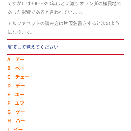
ですが）は300～350年ほどに渡りオランダの植民地で
あった影響であると言われています。
アルファベットの読み方は片仮名書きすると次のよう
になります。
反復して覚えてください
A アー
B ベー
C チェー
D デー
E エー
F エフ
G ゲー
H ハー
I イー