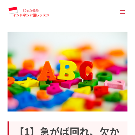
内
容
を
ス
キ
ッ
プ
【1】急がば回れ、欠か