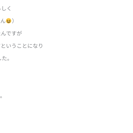
らしく
せん
）
たんですが
だということになり
した。
く
ら。