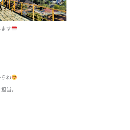
います
からね
を担当。