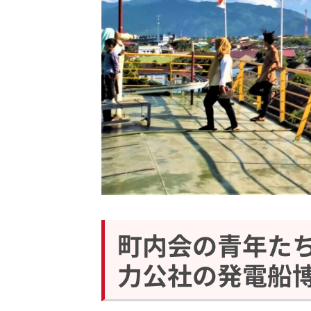
町内会の青年た
力公社の発電船