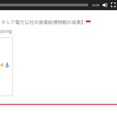
00:09
ドネシア電力公社の発電船博物館の成果】
Apung