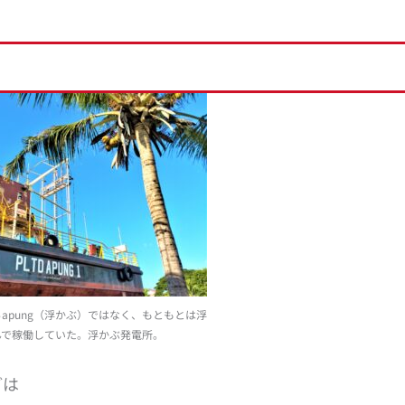
apung（浮かぶ）ではなく、もともとは浮
んで稼働していた。浮かぶ発電所。
どは