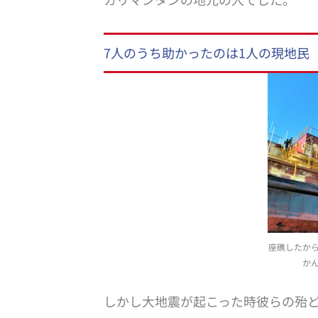
7人のうち助かったのは1人の現地民
座礁したから
か
しかし大地震が起こった時彼らの殆