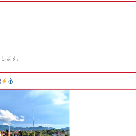
りします。
館