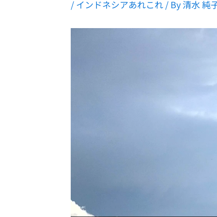
/
インドネシアあれこれ
/ By
清水 純
動
画
プ
レ
ー
ヤ
ー