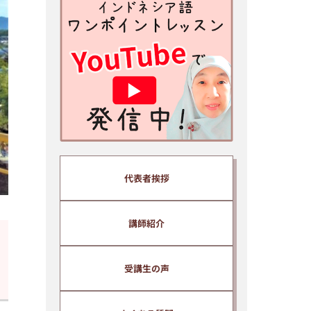
安心ください。
※スマホ、携帯アドレスで登録さ
れる方はあらかじめ info@bhs-
indonesia.com からのメール
を 受信できる設定にしてから
ご登録ください。
パソコンメールを受信拒否する設
定になっていると動画とメールが
届 きません。
※ご入力いただいた情報は、当ス
代表者挨拶
クールプライバシーポリシーのも
と厳重に管理いたします。
※ yahoo、hotmail などのフリー
講師紹介
メールアドレスでは受信できない
場合があるため、プロバイダーメ
受講生の声
ールアドレスを推奨いたします。
※ ご入力いただいたメールアドレ
スは、当スクール代表、清水純子