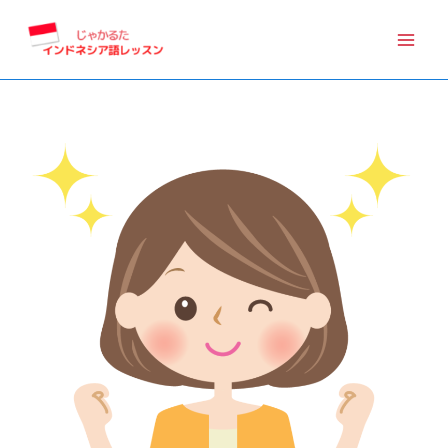
内
容
を
ス
キ
ッ
プ