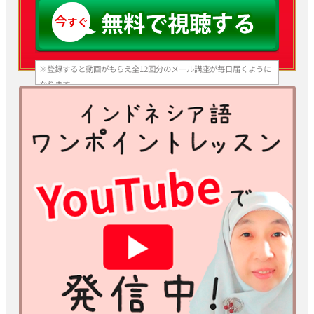
※登録すると動画がもらえ全12回分のメール講座が毎日届くように
なります。
いつでも登録解除できますのでご安心ください。
※スマホ、携帯アドレスで登録される方はあらかじめ info@bhs-
indonesia.com からのメールを 受信できる設定にしてからご登
録ください。
パソコンメールを受信拒否する設定になっていると動画とメールが
届 きません。
※ご入力いただいた情報は、当スクールプライバシーポリシーのも
と厳重に管理いたします。
※ yahoo、hotmail などのフリーメールアドレスでは受信できない
場合があるため、プロバイダーメールアドレスを推奨いたします。
※ ご入力いただいたメールアドレスは、当スクール代表、清水純子
のメールマガジンに自動的に登録されます。
メールマガジンでは、インドネシア語の上達に関わる有益な情報等
を無料で提供しています。