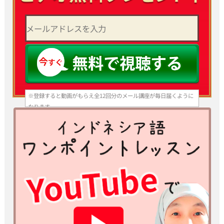
※登録すると動画がもらえ全12回分のメール講座が毎日届くように
なります。
いつでも登録解除できますのでご安心ください。
※スマホ、携帯アドレスで登録される方はあらかじめ info@bhs-
indonesia.com からのメールを 受信できる設定にしてからご登
録ください。
パソコンメールを受信拒否する設定になっていると動画とメールが
届 きません。
※ご入力いただいた情報は、当スクールプライバシーポリシーのも
と厳重に管理いたします。
※ yahoo、hotmail などのフリーメールアドレスでは受信できない
場合があるため、プロバイダーメールアドレスを推奨いたします。