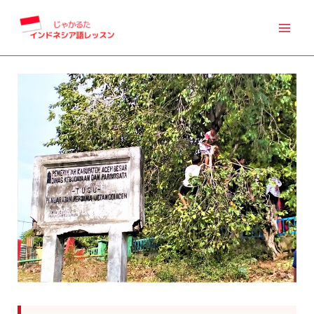
内
容
を
ス
キ
ッ
プ