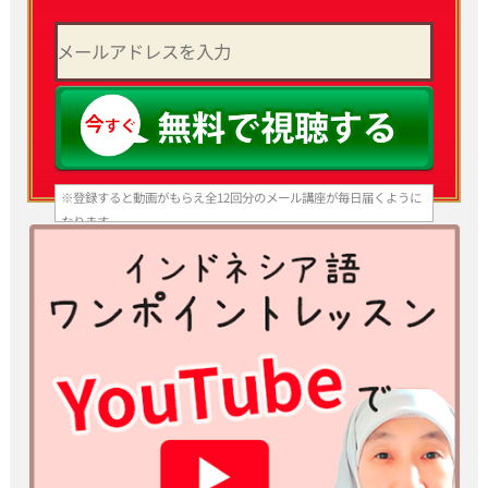
※登録すると動画がもらえ全12回分のメール講座が毎日届くように
なります。
いつでも登録解除できますのでご安心ください。
※スマホ、携帯アドレスで登録される方はあらかじめ info@bhs-
indonesia.com からのメールを 受信できる設定にしてからご登
録ください。
パソコンメールを受信拒否する設定になっていると動画とメールが
届 きません。
※ご入力いただいた情報は、当スクールプライバシーポリシーのも
と厳重に管理いたします。
※ yahoo、hotmail などのフリーメールアドレスでは受信できない
場合があるため、プロバイダーメールアドレスを推奨いたします。
※ ご入力いただいたメールアドレスは、当スクール代表、清水純子