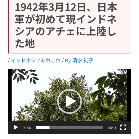
1942年3月12日、日本
軍が初めて現インドネ
シアのアチェに上陸し
た地
/
インドネシアあれこれ
/ By
清水 純子
動
画
プ
レ
ー
ヤ
ー
00:00
00:11