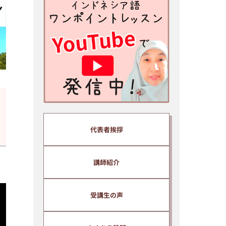
安心ください。
※スマホ、携帯アドレスで登録さ
れる方はあらかじめ info@bhs-
indonesia.com からのメール
を 受信できる設定にしてから
ご登録ください。
パソコンメールを受信拒否する設
定になっていると動画とメールが
届 きません。
※ご入力いただいた情報は、当ス
代表者挨拶
クールプライバシーポリシーのも
と厳重に管理いたします。
※ yahoo、hotmail などのフリー
講師紹介
メールアドレスでは受信できない
場合があるため、プロバイダーメ
受講生の声
ールアドレスを推奨いたします。
※ ご入力いただいたメールアドレ
スは、当スクール代表、清水純子