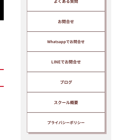
よくある質問
のメールマガジンに自動的に登録
されます。
メールマガジンでは、インドネシ
お問合せ
ア語の上達に関わる有益な情報等
を無料で提供しています。
Whatsappでお問合せ
配信解除はいつでもご自身で簡単
に行うことができます。
LINEでお問合せ
ブログ
スクール概要
プライバシーポリシー